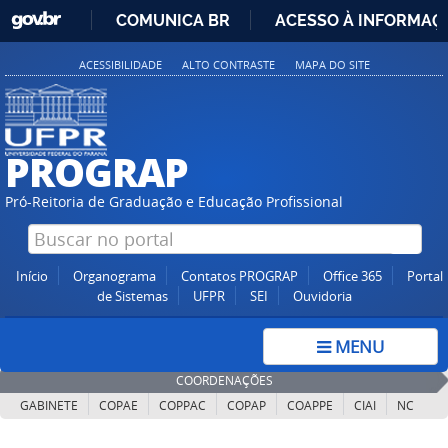
GOVBR
COMUNICA BR
ACESSO À INFORMAÇ
IR
ACESSIBILIDADE
ALTO CONTRASTE
MAPA DO SITE
PARA
O
CONTEÚDO
PROGRAP
Pró-Reitoria de Graduação e Educação Profissional
Início
Organograma
Contatos PROGRAP
Office 365
Portal
de Sistemas
UFPR
SEI
Ouvidoria
MENU
COORDENAÇÕES
GABINETE
COPAE
COPPAC
COPAP
COAPPE
CIAI
NC