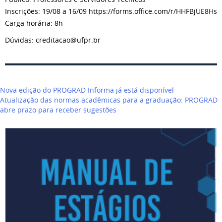
Inscrições: 19/08 a 16/09 https://forms.office.com/r/HHFBjUE8Hs
Carga horária: 8h
Dúvidas: creditacao@ufpr.br
Navegação
Nova edição do PROGRAD Informa já está disponível
de
Atualização das normas acadêmicas para a graduação: PROGRAD
Post
abre prazo para receber sugestões