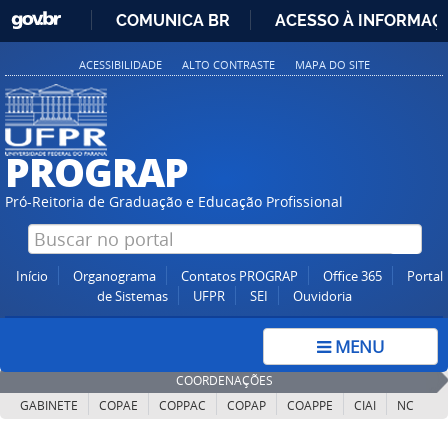
GOVBR
COMUNICA BR
ACESSO À INFORMAÇ
IR
ACESSIBILIDADE
ALTO CONTRASTE
MAPA DO SITE
PARA
O
CONTEÚDO
PROGRAP
Pró-Reitoria de Graduação e Educação Profissional
Início
Organograma
Contatos PROGRAP
Office 365
Portal
de Sistemas
UFPR
SEI
Ouvidoria
MENU
COORDENAÇÕES
GABINETE
COPAE
COPPAC
COPAP
COAPPE
CIAI
NC