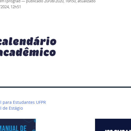
dm1prograd
—
publicado
20/08/2020, 16h50
, atualizado
/2024, 12h51
ação
 para Estudantes UFPR
 de Estágio