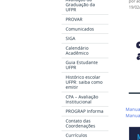
por
a
Graduação da
19/02
UFPR
PROVAR
Comunicados
SIGA
Calendário
Acadêmico
Guia Estudante
UFPR
Histórico escolar
UFPR: saiba como
emitir
CPA – Avaliação
Institucional
Naveg
Manual
PROGRAP Informa
de
Manual
Post
Contato das
Coordenações
Currículos