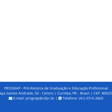
PROGRAP - Pró-Reitoria de Graduação e Educação Profissional
aça Santos Andrade, 50 - Centro | Curitiba, PR - Brasil | CEP: 8002
E-mail: prograp@ufpr.br |
Telefone: (41) 3310-2665