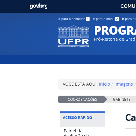
GOVBR
COMU
Ir para o conteúdo
1
Ir para o menu
2
Ir para a
PROGR
Pró-Reitoria de Grad
VOCÊ ESTÁ AQUI:
Início
Imagens
COORDENAÇÕES
GABINETE
Ca
ACESSO RÁPIDO
Painel da
Avaliação da