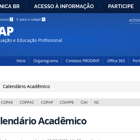
NICA BR
ACESSO À INFORMAÇÃO
PARTICIPE
IR
 busca
3
Ir para o rodapé
4
ACESS
PARA
AP
O
CONTEÚDO
uação e Educação Profissional
Início
Organograma
Contatos PROGRAP
Office 365
Por
Calendário Acadêmico
COPAE
COPPAC
COPAP
COAPPE
CIAI
NC
lendário Acadêmico