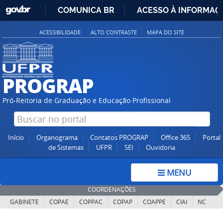
GOVBR
COMUNICA BR
ACESSO À INFORMAÇ
IR
ACESSIBILIDADE
ALTO CONTRASTE
MAPA DO SITE
PARA
O
CONTEÚDO
PROGRAP
Pró-Reitoria de Graduação e Educação Profissional
Início
Organograma
Contatos PROGRAP
Office 365
Portal
de Sistemas
UFPR
SEI
Ouvidoria
MENU
COORDENAÇÕES
GABINETE
COPAE
COPPAC
COPAP
COAPPE
CIAI
NC