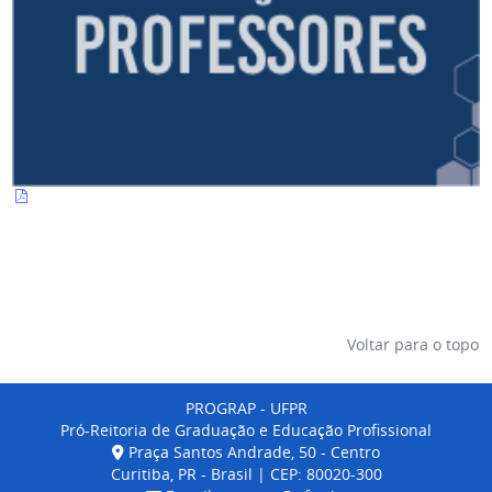
Voltar para o topo
PROGRAP - UFPR
Pró-Reitoria de Graduação e Educação Profissional
Praça Santos Andrade, 50 - Centro
Curitiba, PR - Brasil | CEP: 80020-300