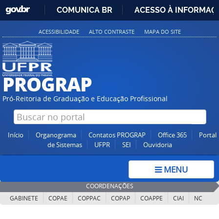
GOVBR
COMUNICA BR
ACESSO À INFORMAÇ
IR
ACESSIBILIDADE
ALTO CONTRASTE
MAPA DO SITE
PARA
O
CONTEÚDO
PROGRAP
Pró-Reitoria de Graduação e Educação Profissional
Início
Organograma
Contatos PROGRAP
Office 365
Portal
de Sistemas
UFPR
SEI
Ouvidoria
MENU
COORDENAÇÕES
GABINETE
COPAE
COPPAC
COPAP
COAPPE
CIAI
NC