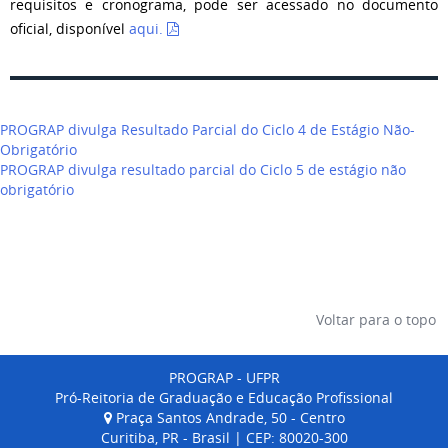
requisitos e cronograma, pode ser acessado no documento
oficial, disponível
aqui.
Navegação
PROGRAP divulga Resultado Parcial do Ciclo 4 de Estágio Não-
de
Obrigatório
Post
PROGRAP divulga resultado parcial do Ciclo 5 de estágio não
obrigatório
Voltar para o topo
PROGRAP - UFPR
Pró-Reitoria de Graduação e Educação Profissional
Praça Santos Andrade, 50 - Centro
Curitiba, PR - Brasil | CEP: 80020-300