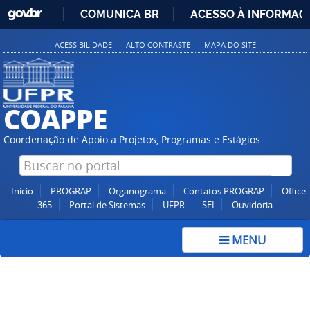
GOVBR
COMUNICA BR
ACESSO À INFORMAÇ
IR
ACESSIBILIDADE
ALTO CONTRASTE
MAPA DO SITE
PARA
O
CONTEÚDO
COAPPE
Coordenação de Apoio a Projetos, Programas e Estágios
Início
PROGRAP
Organograma
Contatos PROGRAP
Office
365
Portal de Sistemas
UFPR
SEI
Ouvidoria
MENU