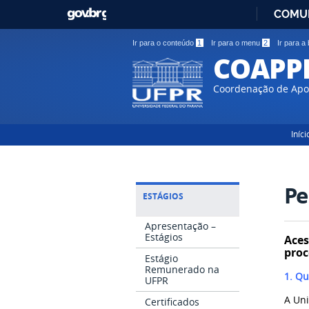
GOVBR
COMU
Ir para o conteúdo
1
Ir para o menu
2
Ir para a
COAPP
Coordenação de Apoi
Iníci
Pe
ESTÁGIOS
Apresentação –
Estágios
Ace
proc
Estágio
Remunerado na
1. Qu
UFPR
A Un
Certificados