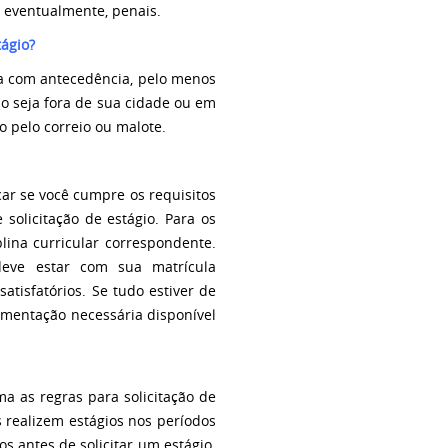
, eventualmente, penais.
ágio?
a com antecedência, pelo menos
gio seja fora de sua cidade ou em
o pelo correio ou malote.
car se você cumpre os requisitos
solicitação de estágio. Para os
lina curricular correspondente.
deve estar com sua matrícula
tisfatórios. Se tudo estiver de
umentação necessária disponível
 as regras para solicitação de
 realizem estágios nos períodos
s antes de solicitar um estágio.