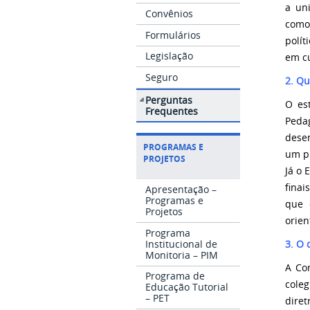
a un
Convênios
como
Formulários
polít
Legislação
em cu
Seguro
2. Q
Perguntas
O es
Frequentes
Pedag
desen
PROGRAMAS E
um pr
PROJETOS
Já o
finai
Apresentação –
Programas e
que 
Projetos
orien
Programa
Institucional de
3. O 
Monitoria – PIM
A Com
Programa de
cole
Educação Tutorial
– PET
diret