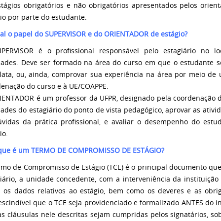
tágios obrigatórios e não obrigatórios apresentados pelos orient
io por parte do estudante.
ual o papel do SUPERVISOR e do ORIENTADOR de estágio?
PERVISOR é o profissional responsável pelo estagiário no l
idades. Deve ser formado na área do curso em que o estudante s
elata, ou, ainda, comprovar sua experiência na área por meio d
denação do curso e à UE/COAPPE.
IENTADOR é um professor da UFPR, designado pela coordenação d
dades do estagiário do ponto de vista pedagógico, aprovar as ativi
úvidas da prática profissional, e avaliar o desempenho do estud
io.
 que é um TERMO DE COMPROMISSO DE ESTÁGIO?
mo de Compromisso de Estágio (TCE) é o principal documento que 
iário, a unidade concedente, com a interveniência da instituiçã
s os dados relativos ao estágio, bem como os deveres e as obrig
scindível que o TCE seja providenciado e formalizado ANTES do iní
s cláusulas nele descritas sejam cumpridas pelos signatários, sob