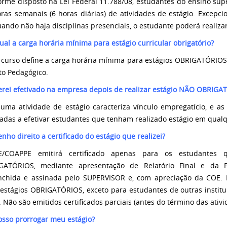
rme disposto na Lei Federal 11.788/08, estudantes do ensino su
ras semanais (6 horas diárias) de atividades de estágio. Excepci
ando não haja disciplinas presenciais, o estudante poderá realiza
ual a carga horária mínima para estágio curricular obrigatório?
curso define a carga horária mínima para estágios OBRIGATÓRIOS
to Pedagógico.
erei efetivado na empresa depois de realizar estágio NÃO OBRIGA
uma atividade de estágio caracteriza vínculo empregatício, e a
adas a efetivar estudantes que tenham realizado estágio em qual
enho direito a certificado do estágio que realizei?
/COAPPE emitirá certificado apenas para os estudantes 
GATÓRIOS, mediante apresentação de Relatório Final e da F
nchida e assinada pelo SUPERVISOR e, com apreciação da COE. N
estágios OBRIGATÓRIOS, exceto para estudantes de outras institu
 Não são emitidos certificados parciais (antes do término das ativi
osso prorrogar meu estágio?