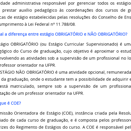
idade administrativa responsável por gerenciar todos os estág
 prestar auxílio pedagógico às coordenações dos cursos de 
icas de estágio estabelecidas pelas resoluções do Conselho de Ens
mprimento à Lei Federal nº 11.788/08.
ual a diferença entre estágio OBRIGATÓRIO e NÃO OBRIGATÓRIO?
tágio OBRIGATÓRIO (ou Estágio Curricular Supervisionado) é uma 
ógico do Curso de graduação, cujo objetivo é aproximar o estuda
volvendo as atividades sob a supervisão de um profissional no lo
ofessor orientador na UFPR.
 ESTÁGIO NÃO OBRIGATÓRIO é uma atividade opcional, remunerada,
s da graduação, onde o estudante tem a possibilidade de adquirir
está matriculado, sempre sob a supervisão de um profissiona
tação de um professor orientador na UFPR.
que é COE?
issão Orientadora de Estágio (COE), instância criada pela Resol
giado de cada curso de graduação, e é composta pelos professore
rizes do Regimento de Estágios do curso. A COE é responsável p