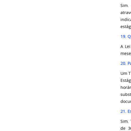
Sim.
atra
indic
estág
19. 
A Le
meses
20. 
Um T
Estág
horá
subs
docu
21. E
Sim. 
de 3