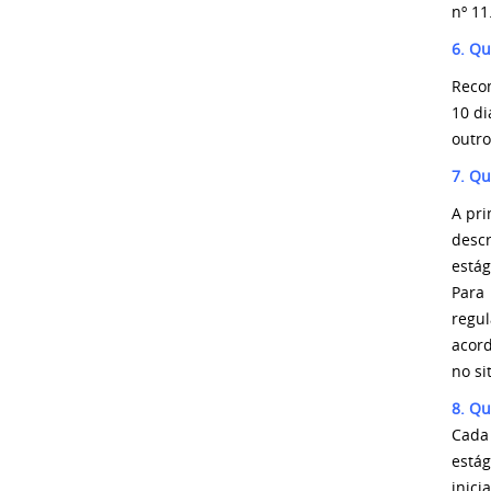
nº 11
6. Qu
Reco
10 di
outro
7. Qu
A pri
descr
estág
Para
regul
acord
no s
8. Qu
Cada
estág
inici