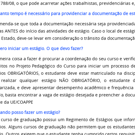
.788/08, o que pode acarretar ações trabalhistas, previdenciárias e
anto tempo é necessário para providenciar a documentação de est
menda-se que toda a documentação necessária seja providenciad
as ANTES do início das atividades de estágio. Caso o local de está
 Estado, deve-se levar em consideração o trânsito da documentaçã
ero iniciar um estágio. O que devo fazer?
meira coisa a fazer é procurar a coordenação do seu curso e verifi
itos no Projeto Pedagógico do Curso para iniciar um processo de 
ios OBRIGATÓRIOS, o estudante deve estar matriculado na discip
 realizar qualquer estágio NÃO OBRIGATÓRIO, o estudante 
arizada, e deve apresentar desempenho acadêmico e frequência sa
o, basta encontrar a vaga de estágio desejada e preencher a doc
ite da UE/COAPPE
ando posso fazer um estágio?
 curso de graduação possui um Regimento de Estágios que informa
ios. Alguns cursos de graduação não permitem que os estudantes
ais. Outros exigem que o estudante tenha cumprido certos requisito