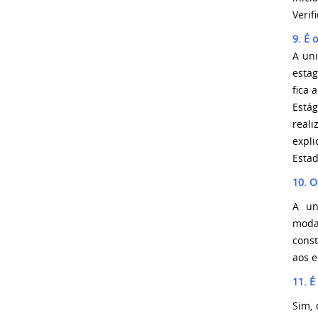
Verif
9. É 
A un
esta
fica 
Está
real
expl
Estad
10. O
A un
moda
cons
aos e
11. É
Sim,