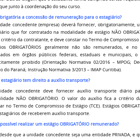
ique junto à coordenação do seu curso.
obrigatória a concessão de remuneração para o estagiário?
idade concedente (empresa) deverá fornecer, obrigatoriamente, u
giário que for contratado na modalidade de estágio NÃO OBRIGAT
a critério da contratante, e deve constar no Termo de Compromisso 
gios OBRIGATÓRIOS geralmente não são remunerados, e no c
izados em órgãos públicos federais, estaduais e municipais, 
icitamente proibido (Orientação Normativa 02/2016 – MPOG; De
o do Paraná; Instrução Normativa 3/2013 – IMAP Curitiba).
 estagiário tem direito a auxílio transporte?
idade concedente deve fornecer auxílio transporte diário pa
lidade NÃO OBRIGATÓRIO. O valor do auxílio fica a critério d
tar no Termo de Compromisso de Estágio (TCE). Estágios OBRIGA
stagiários de receberem auxílio transporte.
 possível realizar um estágio OBRIGATÓRIO remunerado?
 desde que a unidade concedente seja uma entidade PRIVADA, e q