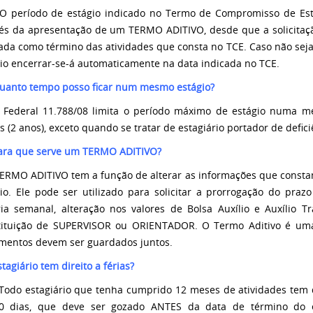
 O período de estágio indicado no Termo de Compromisso de Est
vés da apresentação de um TERMO ADITIVO, desde que a solicitaçã
ada como término das atividades que consta no TCE. Caso não se
io encerrar-se-á automaticamente na data indicada no TCE.
Quanto tempo posso ficar num mesmo estágio?
i Federal 11.788/08 limita o período máximo de estágio numa 
 (2 anos), exceto quando se tratar de estagiário portador de deficiê
Para que serve um TERMO ADITIVO?
ERMO ADITIVO tem a função de alterar as informações que cons
io. Ele pode ser utilizado para solicitar a prorrogação do prazo
ria semanal, alteração nos valores de Bolsa Auxílio e Auxílio
tituição de SUPERVISOR ou ORIENTADOR. O Termo Aditivo é um
mentos devem ser guardados juntos.
stagiário tem direito a férias?
Todo estagiário que tenha cumprido 12 meses de atividades tem 
0 dias, que deve ser gozado ANTES da data de término do 