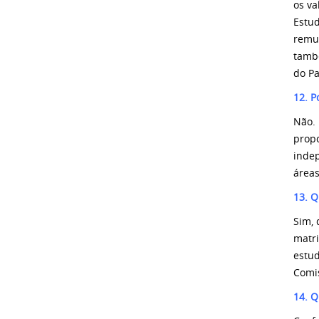
os va
Estu
remu
tamb
do Pa
12. P
Não.
prop
inde
áreas
13. 
Sim, 
matr
estu
Comis
14. Q