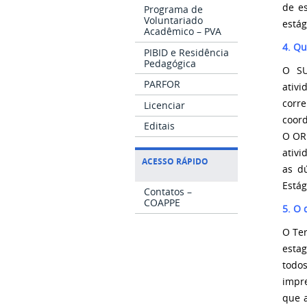
de es
Programa de
Voluntariado
estág
Acadêmico – PVA
4. Q
PIBID e Residência
Pedagógica
O SU
PARFOR
ativ
corr
Licenciar
coor
Editais
O OR
ativi
ACESSO RÁPIDO
as d
Estág
Contatos –
COAPPE
5. O
O Ter
estag
todo
impre
que a