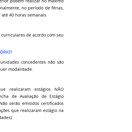
perior podem realizar no máximo
onalmente, no período de férias,
r até 40 horas semanais.
 curriculares de acordo com seu
TÓRIO?
s unidades concedentes não são
quer modalidade.
que realizaram estágios NÃO
icha de Avaliação de Estágio
ão serão emitidos certificados
ições que realizaram estágio na
dades).