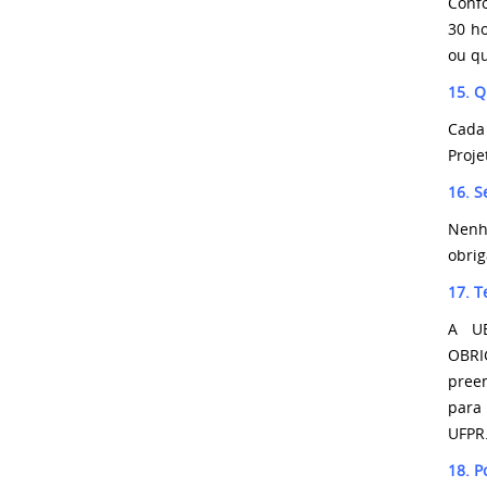
Confo
30 ho
ou qu
15. Q
Cada 
Proje
16. S
Nenh
obrig
17. T
A UE
OBRI
pree
para 
UFPR.
18. P