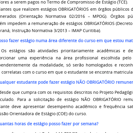
lores a serem pagos no Termo de Compromisso de Estágio (TCE).
dantes que realizem estágios OBRIGATÓRIOS em órgãos públicos d
nerados (Orientação Normativa 02/2016 – MPOG). Órgãos púb
ém impedem a remuneração de estágios OBRIGATÓRIOS (Decreto 
raná; Instrução Normativa 3/2013 – IMAP Curitiba).
osso fazer estágio numa área diferente do curso em que estou mat
 Os estágios são atividades prioritariamente acadêmicas e de
orcionar uma experiência na área profissional escolhida pelo
pendentemente da modalidade, só serão homologados e reconh
 correlatas com o curso em que o estudante se encontra matricula
Qualquer estudante pode fazer estágio NÃO OBRIGATÓRIO remune
desde que cumpra com os requisitos descritos no Projeto Pedagóg
iculado. Para a solicitação de estágio NÃO OBRIGATÓRIO rem
dante deve apresentar desempenho acadêmico e frequência sati
são Orientadora de Estágio (COE) do curso.
uantas horas de estágio posso fazer por semana?