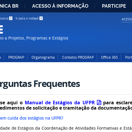
NICA BR
ACESSO À INFORMAÇÃO
PARTICIPE
IR
 busca
3
Ir para o rodapé
4
ACESS
PARA
E
O
CONTEÚDO
o a Projetos, Programas e Estágios
o
PROGRAP
Organograma
Contatos PROGRAP
Office 365
Por
rguntas Frequentes
sse aqui o
Manual de Estágios da UFPR
para esclar
edimentos de solicitação e tramitação da documentação
em cuida dos estágios na UFPR?
idade de Estágios da Coordenação de Atividades Formativas e Est